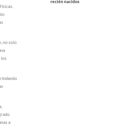
recién nacidos
ísicas.
ión
as
, no solo
una
 los
brindando
an
a,
ogrado
unas a