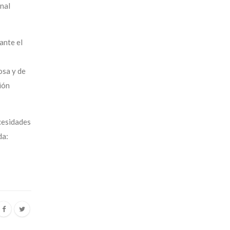
nal
ante el
osa y de
ión
cesidades
da: