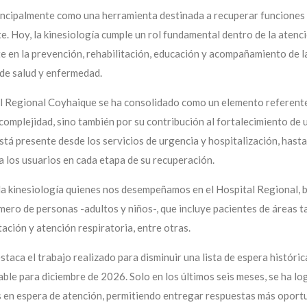
incipalmente como una herramienta destinada a recuperar funciones f
. Hoy, la kinesiología cumple un rol fundamental dentro de la atenc
te en la prevención, rehabilitación, educación y acompañamiento de l
 de salud y enfermedad.
tal Regional Coyhaique se ha consolidado como un elemento referente
complejidad, sino también por su contribución al fortalecimiento de 
tá presente desde los servicios de urgencia y hospitalización, hasta
 los usuarios en cada etapa de su recuperación.
la kinesiología quienes nos desempeñamos en el Hospital Regional, 
mero de personas -adultos y niños-, que incluye pacientes de áreas t
ación y atención respiratoria, entre otras.
taca el trabajo realizado para disminuir una lista de espera históric
e para diciembre de 2026. Solo en los últimos seis meses, se ha l
s en espera de atención, permitiendo entregar respuestas más oport