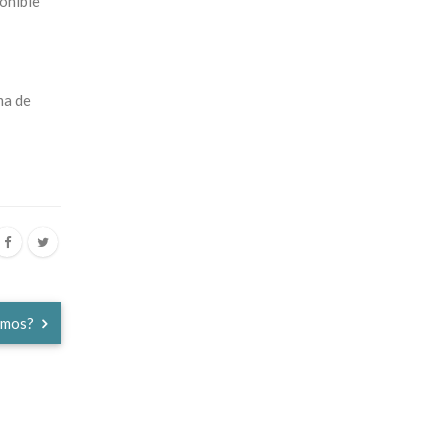
onible
ma de
tamos?