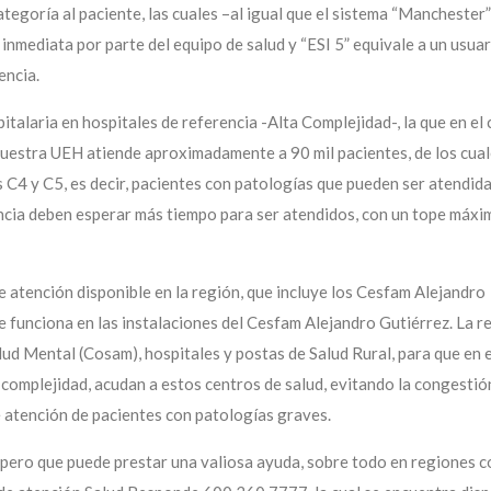
egoría al paciente, las cuales –al igual que el sistema “Manchester”
 inmediata por parte del equipo de salud y “ESI 5” equivale a un usua
encia.
italaria en hospitales de referencia -Alta Complejidad-, la que en el
nuestra UEH atiende aproximadamente a 90 mil pacientes, de los cua
C4 y C5, es decir, pacientes con patologías que pueden ser atendid
ncia deben esperar más tiempo para ser atendidos, con un tope máxi
 atención disponible en la región, que incluye los Cesfam Alejandro
 funciona en las instalaciones del Cesfam Alejandro Gutiérrez. La r
d Mental (Cosam), hospitales y postas de Salud Rural, para que en e
complejidad, acudan a estos centros de salud, evitando la congestión
e atención de pacientes con patologías graves.
 pero que puede prestar una valiosa ayuda, sobre todo en regiones c