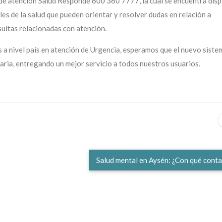
 de atención Salud Responde 600 360 7777, la cual se encuentra disp
les de la salud que pueden orientar y resolver dudas en relación a
ultas relacionadas con atención.
s a nivel país en atención de Urgencia, esperamos que el nuevo siste
aria, entregando un mejor servicio a todos nuestros usuarios.
Salud mental en Aysén: ¿Con qué con