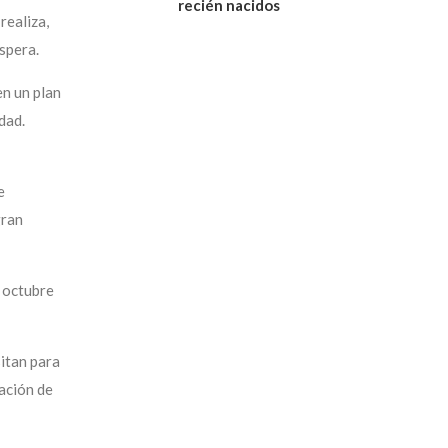
recién nacidos
realiza,
spera.
n un plan
dad.
e
gran
e octubre
itan para
uación de