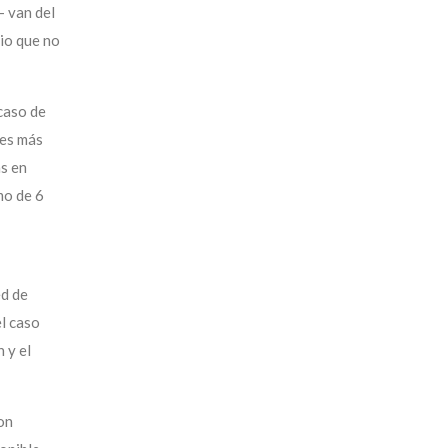
- van del
rio que no
 caso de
les más
as en
mo de 6
ed de
l caso
 y el
on